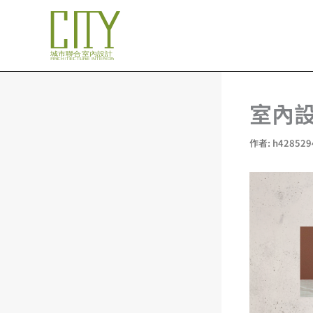
跳
至
主
要
內
容
室內
作者:
h42852