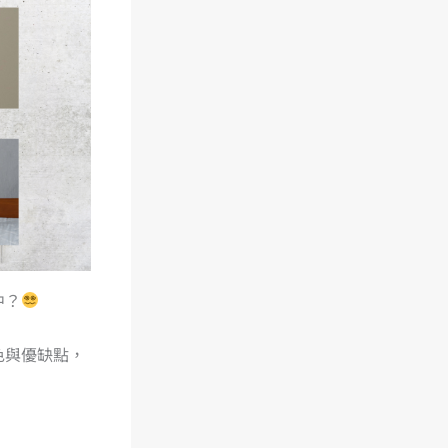
中？
色與優缺點，