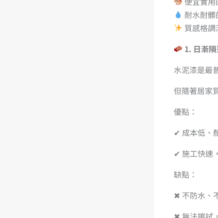
便宜實用
耐水耐髒
質感格調
1. 日
水泥漆是最
但隨著居家
優點：
✔ 成本低、
✔ 施工快速
缺點：
✖ 不防水、
✖ 無法擦拭