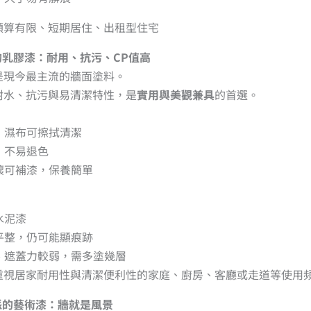
預算有限、短期居住、出租型住宅
的乳膠漆：耐用、抗污、CP值高
是現今最主流的牆面塗料。
耐水、抗污與易清潔特性，是
實用與美觀兼具
的首選。
，濕布可擦拭清潔
，不易退色
壞可補漆，保養簡單
水泥漆
平整，仍可能顯痕跡
、遮蓋力較弱，需多塗幾層
重視居家耐用性與清潔便利性的家庭、廚房、客廳或走道等使用
派的藝術漆：牆就是風景