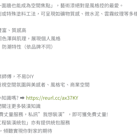
一面牆也能成為空間焦點」，藝術漆絕對是風格控的最愛。
刷或特殊塗料工法，可呈現如礦物質感、微水泥、雲霧紋理等多
豐富、質感高
不同色澤與肌理，展現個人風格
、防潮特性（依品牌不同）
業師傅，不易DIY
重視空間氛圍與美感者、風格宅、商業空間
知識嗎? ➡︎
https://reurl.cc/ax37KY
們關注更多裝潢知識
免費丈量服務，私訊”我想裝潢”，即可獲免費丈量!
工程裝潢統包」亦有提供統包服務
，傾聽實現你對家的期待