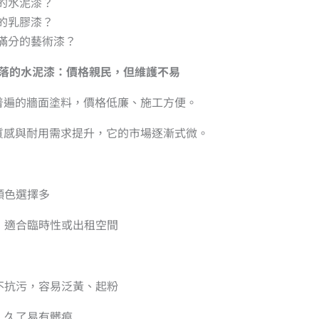
的水泥漆？
的乳膠漆？
滿分的藝術漆？
漸隕落的水泥漆：價格親民，但維護不易
普遍的牆面塗料，價格低廉、施工方便。
質感與耐用需求提升，它的市場逐漸式微。
顏色選擇多
，適合臨時性或出租空間
不抗污，容易泛黃、起粉
，久了易有髒痕