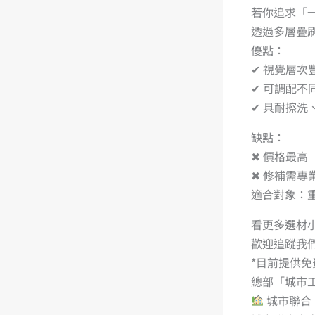
若你追求「
透過多層疊
優點：
✔ 視覺層次
✔ 可調配
✔ 具耐擦洗
缺點：
✖ 價格最高
✖ 修補需專
適合對象：
看更多選材小
歡迎追蹤我
*目前提供
總部「城市
城市聯合