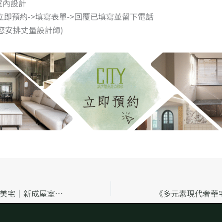
室內設計
擊立即預約->填寫表單->回覆已填寫並留下電話
您安排丈量設計師)
《奶油風現代質感美宅｜新成屋室內設計》