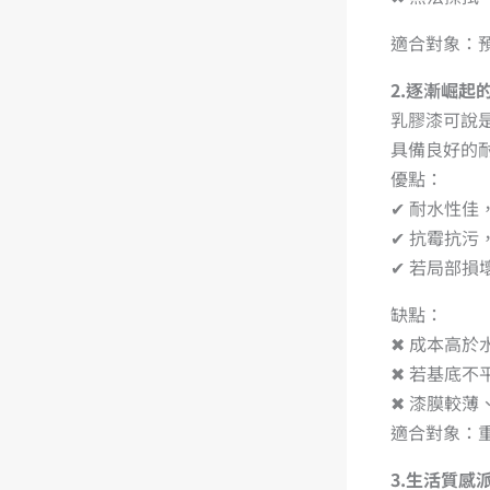
適合對象：
2.逐漸崛起
乳膠漆可說
具備良好的
優點：
✔ 耐水性佳
✔ 抗霉抗污
✔ 若局部損
缺點：
✖ 成本高於
✖ 若基底不
✖ 漆膜較薄
適合對象：
3.生活質感