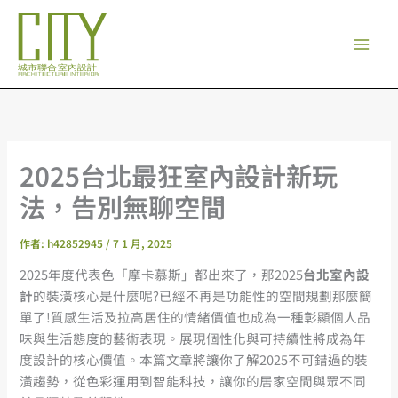
跳
至
主
要
內
容
2025台北最狂室內設計新玩
法，告別無聊空間
作者:
h42852945
/
7 1 月, 2025
2025年度代表色「摩卡慕斯」都出來了，那2025
台北室內設
計
的裝潢核心是什麼呢?已經不再是功能性的空間規劃那麼簡
單了!質感生活及拉高居住的情緒價值也成為一種彰顯個人品
味與生活態度的藝術表現。展現個性化與可持續性將成為年
度設計的核心價值。本篇文章將讓你了解2025不可錯過的裝
潢趨勢，從色彩運用到智能科技，讓你的居家空間與眾不同