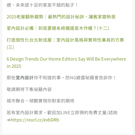
適、未來感十足的家是不錯的點子！
2025老屋翻新趨勢｜最熱門的設計秘訣，讓舊家變新居
室內設計必備｜到底要選系統櫃還是木作櫃？(十二)
打造個性化台北新成屋｜室內設計風格與實用性兼具的方案
(三)
6 Design Trends Our Home Editors Say Will Be Everywhere
in 2025
那些
室內設計
你不知道的事，防NG避雷秘籍會告訴你！
敬請期待下集祕籍內容
城市聯合，傾聽實現你對家的期待
若有室內設計需求，歡迎加LINE立即預約免費丈量/諮詢
➜
https://reurl.cc/exbDRb