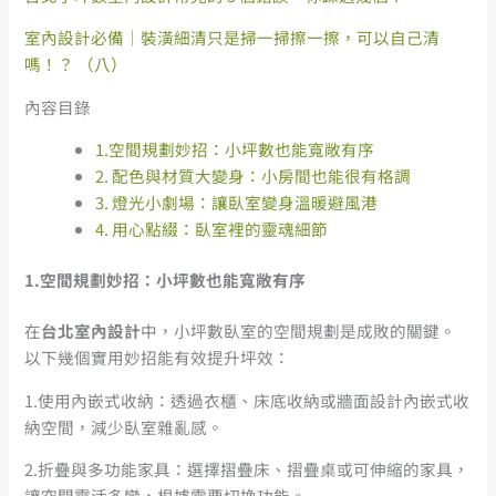
室內設計必備｜裝潢細清只是掃一掃擦一擦，可以自己清
嗎！？ （八）
內容目錄
1.空間規劃妙招：小坪數也能寬敞有序
2. 配色與材質大變身：小房間也能很有格調
3. 燈光小劇場：讓臥室變身溫暖避風港
4. 用心點綴：臥室裡的靈魂細節
1.
空間規劃妙招：小坪數也能寬敞有序
在
台北室內設計
中，小坪數臥室的空間規劃是成敗的關鍵。
以下幾個實用妙招能有效提升坪效：
1.使用內嵌式收納：透過衣櫃、床底收納或牆面設計內嵌式收
納空間，減少臥室雜亂感。
2.折疊與多功能家具：選擇摺疊床、摺疊桌或可伸縮的家具，
讓空間靈活多變，根據需要切換功能。