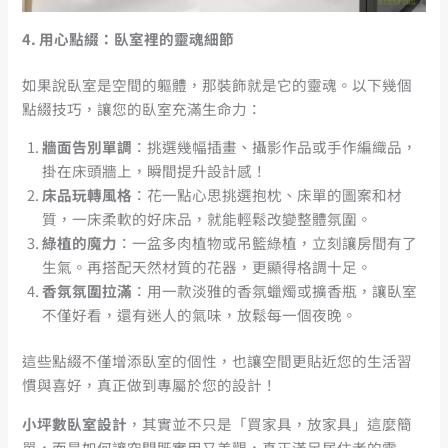
4.
用心點綴：臥室裡的靈魂細節
如果說臥室是空間的軀體，那裝飾就是它的靈魂。以下幾個
點綴技巧，讓您的臥室充滿生命力：
牆面告別單調
：挑選幾幅插畫、攝影作品或手作編織品，
掛在床頭牆上，瞬間提升設計感！
床品玩轉風格
：花一點心思挑選抱枕、床單的圖案和材
質，一床柔軟的好床品，就能輕鬆改變整體氛圍。
綠植的魔力
：一盆多肉植物或吊籃綠植，立刻讓房間有了
生氣。再搭配天然材質的花器，更顯得格調十足。
香氛氛圍拉滿
：用一款淡雅的香氛蠟燭或擴香瓶，讓臥室
不僅好看，還有迷人的氣味，放鬆每一個夜晚。
這些點綴不僅增添臥室的個性，也讓空間更貼近您的生活習
慣與喜好，真正做到專屬於您的設計！
小坪數臥室設計
，其實並不只是「買家具，放家具」這麼簡
單，而是如何讓空間既實用又美觀，真正滿足居住者的需