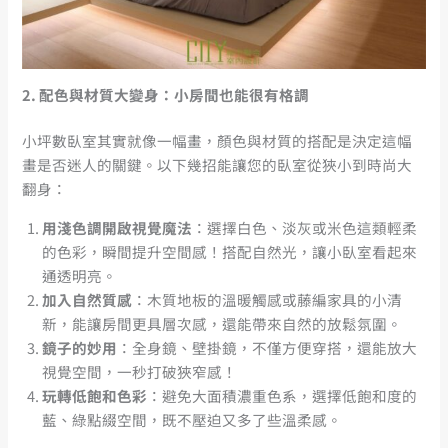
2.
配色與材質大變身：小房間也能很有格調
小坪數臥室其實就像一幅畫，顏色與材質的搭配是決定這幅
畫是否迷人的關鍵。以下幾招能讓您的臥室從狹小到時尚大
翻身：
用淺色調開啟視覺魔法
：選擇白色、淡灰或米色這類輕柔
的色彩，瞬間提升空間感！搭配自然光，讓小臥室看起來
通透明亮。
加入自然質感
：木質地板的溫暖觸感或藤編家具的小清
新，能讓房間更具層次感，還能帶來自然的放鬆氛圍。
鏡子的妙用
：全身鏡、壁掛鏡，不僅方便穿搭，還能放大
視覺空間，一秒打破狹窄感！
玩轉低飽和色彩
：避免大面積濃重色系，選擇低飽和度的
藍、綠點綴空間，既不壓迫又多了些溫柔感。