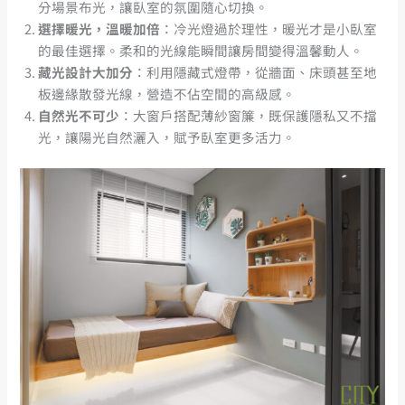
分場景布光，讓臥室的氛圍隨心切換。
選擇暖光，溫暖加倍
：冷光燈過於理性，暖光才是小臥室
的最佳選擇。柔和的光線能瞬間讓房間變得溫馨動人。
藏光設計大加分
：利用隱藏式燈帶，從牆面、床頭甚至地
板邊緣散發光線，營造不佔空間的高級感。
自然光不可少
：大窗戶搭配薄紗窗簾，既保護隱私又不擋
光，讓陽光自然灑入，賦予臥室更多活力。