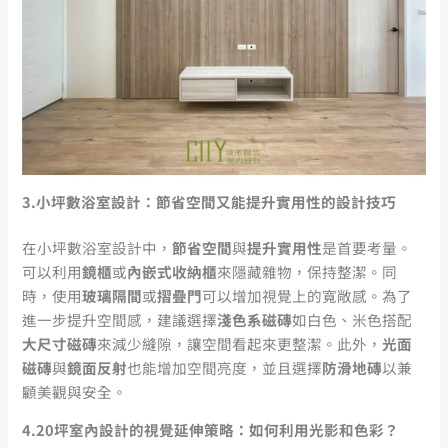
3.
小坪數浴室設計：節省空間又能提升實用性的設計技巧
在小坪數浴室設計中，
節省空間
與
提升實用性
是首要考量。
可以利用
鏡櫃
或
內嵌式收納櫃
來隱藏雜物，保持整潔。同
時，使用
玻璃隔間
或
摺疊門
可以增加視覺上的寬敞感。為了
進一步提升空間感，建議選擇
淺色系磁磚
如白色、米色搭配
大尺寸磁磚
來減少縫隙，讓空間看起來更整潔。此外，
光面
磁磚
與
鏡面反射
也能增加空間亮度，並且選擇
防滑地磚
以兼
顧美觀與安全。
4.20
坪室內設計的視覺延伸策略：如何利用光影和色彩？