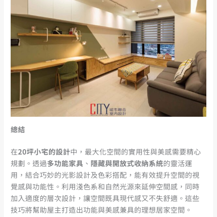
總結
在
20
坪小宅的設計
中，最大化空間的實用性與美感需要精心
規劃。透過
多功能家具
、
隱藏與開放式收納系統
的靈活運
用，結合巧妙的光影設計及色彩搭配，能有效提升空間的視
覺感與功能性。利用淺色系和自然光源來延伸空間感，同時
加入適度的層次設計，讓空間既具現代感又不失舒適。這些
技巧將幫助屋主打造出功能與美感兼具的理想居家空間。