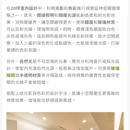
在
20
坪室內設計
中，利用
光影
和
色彩
進行視覺延伸是關鍵策
略之一。首先，
間接照明
和
隱藏光源
能創造柔和的光影效
果，消除硬邊界，讓空間顯得更大。使用
鏡面
和
玻璃材質
，
可以反射光線，增強明亮感。同時，選擇淺色牆面如白色、
米色或淺灰色，這些顏色能提升光線反射效果，放大空間感
覺。加入少量的深色對比或點綴色，也能增添層次感，打破
單調的色彩氛圍。
另外，
自然光
是不可忽視的元素，應充分利用窗戶或採光設
計，使室內充滿自然光源。若是無法增加窗戶，可使用
玻璃
隔間
或
半透明材質
來分隔區域，保持視覺的連貫性並確保空
間的光線不會被阻擋。
搭配上述光影與色彩的設計手法，能讓小空間產生更寬敞的
視覺效果，增強居住舒適感與美感。