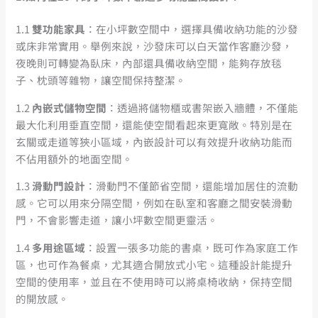
1.1
雙功能家具
：在小坪數空間中，選擇具備收納功能的沙發
或床非常實用。舉例來說，沙發床可以白天當作客廳沙發，
夜晚則可轉變為臥床，內部還具備收納空間，能夠存放毯
子、枕頭等雜物，讓空間保持整潔。
1.2
內嵌式儲物空間
：透過將儲物櫃或書架嵌入牆體，不僅能
最大化利用垂直空間，還能使空間看起來更寬敞。特別是在
玄關或走道等狹小區域，內嵌設計可以有效提升收納功能而
不佔用額外的地面空間。
1.3
滑動門設計
：滑動門不僅節省空間，還能增加居住的流動
感。它可以用來分隔空間，例如在臥室和客廳之間安裝滑動
門，不會影響走道，讓小坪數空間更靈活。
1.4
多用途區域
：設置一張多功能的書桌，既可作為家庭工作
區，也可作為餐桌，尤其適合開放式小宅。這種設計能提升
空間的使用率，並且在不使用時可以將桌椅收納，保持空間
的開放感。