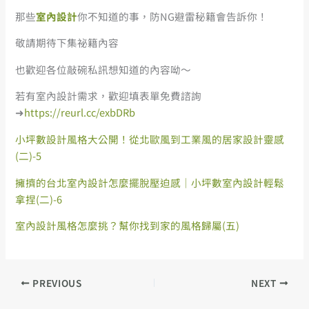
那些
室內設計
你不知道的事，防NG避雷秘籍會告訴你！
敬請期待下集祕籍內容
也歡迎各位敲碗私訊想知道的內容呦～
若有室內設計需求，歡迎填表單免費諮詢
➜
https://reurl.cc/exbDRb
小坪數設計風格大公開！從北歐風到工業風的居家設計靈感
(二)-5
擁擠的台北室內設計怎麼擺脫壓迫感｜小坪數室內設計輕鬆
拿捏(二)-6
室內設計風格怎麼挑？幫你找到家的風格歸屬(五)
PREVIOUS
NEXT