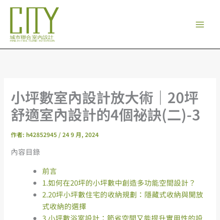
跳
至
主
要
內
容
小坪數室內設計放大術｜20坪
舒適室內設計的4個祕訣(二)-3
作者:
h42852945
/
24 9 月, 2024
內容目錄
前言
1.如何在20坪的小坪數中創造多功能空間設計？
2.20坪小坪數住宅的收納規劃：隱藏式收納與開放
式收納的選擇
3.小坪數浴室設計：節省空間又能提升實用性的設