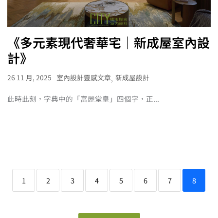
《多元素現代奢華宅｜新成屋室內設
計》
26 11 月, 2025
室內設計靈感文章
新成屋設計
,
此時此刻，字典中的「富麗堂皇」四個字，正...
1
2
3
4
5
6
7
8