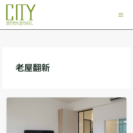
跳
至
主
要
內
容
老屋翻新