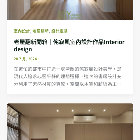
,
,
室內設計
老屋翻新
設計靈感
老屋翻新開箱｜侘寂風室內設計作品Interior
design
28 7 月, 2024
在繁忙的都市中打造一處清幽的侘寂風設計美學，是
現代人追求心靈平靜的理想選擇。這次的書房設計充
分利用了天然材質的質感，空間以木質和藤編為主，
不僅讓空間充滿自然的氣息，更將炫目的現代感蒙上
一層低調的寧靜之美。書房內，選用了大地色調的家
具和配件，營造出一個適合閱讀與思考的靜謐環境。
此外，設計師特意選用了粗糙感漆料和手工製作的陶
藝品，進一步提升了侘寂風的樸實美學氛圍。這樣的
設計不僅帶給人視覺上的舒適，還能在心靈上提供一
片放鬆的天地，讓每一個使用這個空間的人都能感受