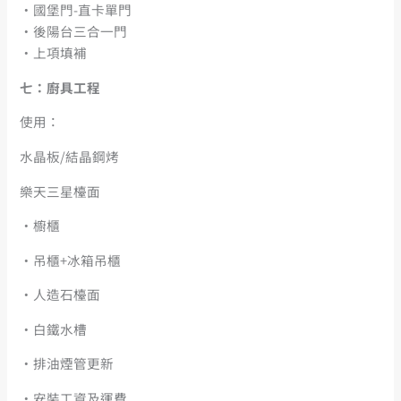
・國堡門-直卡單門
・後陽台三合一門
・上項填補
七：廚具工程
使用：
水晶板/結晶鋼烤
樂天三星檯面
・櫥櫃
・吊櫃+冰箱吊櫃
・人造石檯面
・白鐵水槽
・排油煙管更新
・安裝工資及運費