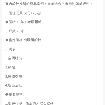
室內設計推薦
的經典案例，完美結合了實用性與美觀性。
◇居住成員:父母+2小孩
◆屋齡:19年，
老屋翻新
◇坪數:20坪
◆喜好風格:
北歐風設計
◇需求:
1.空間明亮
2.臥榻
3.房間衣櫃
4.增設浴缸
◆主要建材:
1.廚房花磚、衛浴仿大理石壁磚