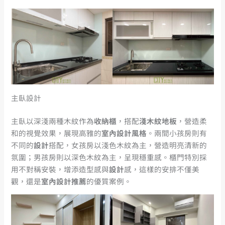
主臥設計
主臥以深淺兩種木紋作為
收納櫃
，搭配
淺木紋地板
，營造柔
和的視覺效果，展現高雅的
室內設計風格
。兩間小孩房則有
不同的
設計
搭配，女孩房以淺色木紋為主，營造明亮清新的
氛圍；男孩房則以深色木紋為主，呈現穩重感。櫃門特別採
用不對稱安裝，增添造型感與
設計
感，這樣的安排不僅美
觀，還是
室內設計推薦
的優質案例。