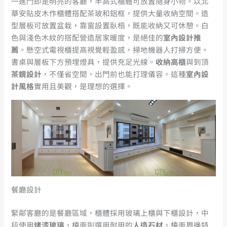
一進門即是明亮的客廳，半高式櫃體可放置隨身小物。以北
華安貼皮木作櫃體搭配茶玻和鋁框，提供大量收納空間。造
型層板可放置盆栽，靠窗設置臥榻，既能收納又可休憩。白
色與淺色木紋的搭配營造居家暖度，是絕佳的
室內設計推
薦
。懸空式電視櫃提高視覺輕盈感，掃地機器人打掃方便。
書桌與層板下方預埋燈具，提供充足光線。
收納高櫃
與到頂
茶鏡設計
，不僅省空間，出門前也能打理儀容。這種
室內設
計風格
實用且美觀，是理想的選擇。
餐廳設計
緊鄰客廳的是餐廳區域，櫃體採用玻璃上櫃與下櫃設計，中
段使用
烤漆玻璃
，檯面則選用耐用的
人造石材
。檯面周邊特