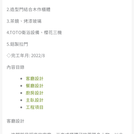
2.造型門結合木作櫃體
3.茶鏡、烤漆玻璃
4.TOTO衛浴設備、櫻花三機
5.鋁製拉門
◇完工年月: 2022/8
內容目錄
客廳設計
餐廳設計
廚房設計
主臥設計
工程項目
客廳設計