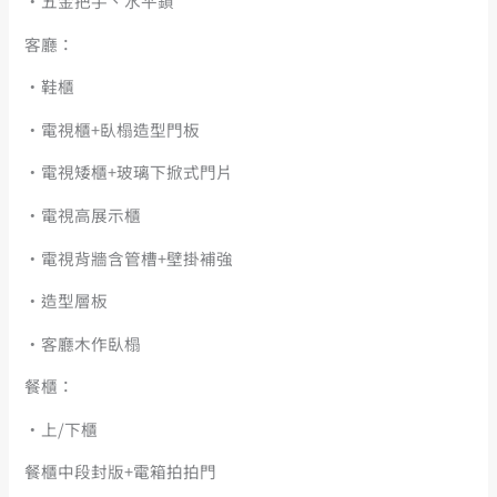
・五金把手、水平鎖
客廳：
・鞋櫃
・電視櫃+臥榻造型門板
・電視矮櫃+玻璃下掀式門片
・電視高展示櫃
・電視背牆含管槽+壁掛補強
・造型層板
・客廳木作臥榻
餐櫃：
・上/下櫃
餐櫃中段封版+電箱拍拍門