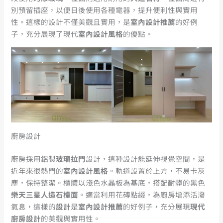
別預留插座，以便日後使用各種電器，提升便利性與實用
性。這樣的設計不僅美觀且實用，是
室內設計推薦
的好例
子，充分展現了現代
室內設計風格
的優點。
廚房設計
廚房採用鋁製
玻璃拉門
設計，這種設計能延伸視覺空間，是
近年來很熱門的
室內設計風格
。軌道設置於上方，不易卡灰
塵，保持整潔。櫃體以淺色水晶板為基底，搭配耐髒的黑色
樂天三星人造石檯面
。適當利用花磚點綴，為廚房增添活潑
氣息，這樣的
設計
是
室內設計推薦
的好例子，充分展現
現代
廚房設計
的美觀與實用性。