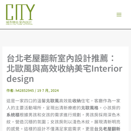
跳
至
主
要
內
容
台北老屋翻新室內設計推薦：
北歐風與高效收納美宅Interior
design
作者:
h42852945
/
19 7 月, 2024
這是一家四口的溫馨
北歐風
高效能
收納
住宅，客廳作為一家
人的主要活動場所，呈現出清新療癒的
北歐風格
。小孩房的
系統櫃
根據男孩和女孩的需求進行規劃，男孩房採用深色木
紋，營造沉穩的氛圍；女孩房則以淺色木紋，展現清新明亮
的感覺。這樣的設計不僅滿足家庭需求，更是
台北老屋翻新