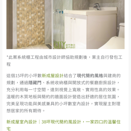
*此案系統櫃工程由城市設計師協助規劃後，業主自行發包工
程
這個15坪的小坪數
新成屋設計
結合了
現代簡約風格
與建商的
規劃，通過
隱藏門
、系統收納櫃與開放式的餐廳廚房設計，
充分利用每一寸空間，達到視覺上寬敞、實用性高的效果。
溫暖的木質地板與簡約的牆面設計營造出舒適的居住氛圍，
完美呈現功能與美感兼具的小坪數室內設計，實現屋主對理
想居家的所有期待。
新成屋室內設計｜38坪現代簡約風設計，一家四口的溫馨住
宅