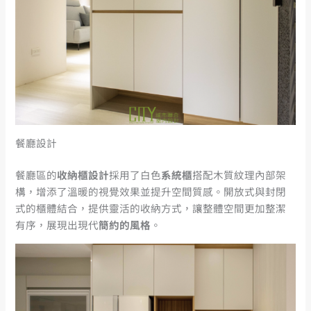
餐廳設計
餐廳區的
收納櫃設計
採用了白色
系統櫃
搭配木質紋理內部架
構，增添了溫暖的視覺效果並提升空間質感。開放式與封閉
式的櫃體結合，提供靈活的收納方式，讓整體空間更加整潔
有序，展現出現代
簡約的風格
。