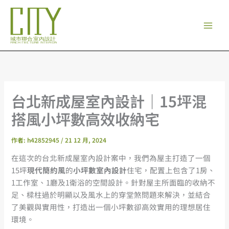
跳
至
主
要
內
容
台北新成屋室內設計｜15坪混
搭風小坪數高效收納宅
作者:
h42852945
/
21 12 月, 2024
在這次的台北新成屋室內設計案中，我們為屋主打造了一個
15坪
現代簡約風
的
小坪數室內設計
住宅，配置上包含了1房、
1工作室、1廳及1衛浴的空間設計。針對屋主所面臨的收納不
足、樑柱過於明顯以及風水上的穿堂煞問題來解決，並結合
了美觀與實用性，打造出一個小坪數卻高效實用的理想居住
環境。