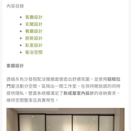
內容目錄
客廳設計
玄關設計
餐廳設計
廚房設計
臥室設計
衛浴空間
客廳設計
透過灰色沙發搭配淡雅牆面營造出舒適氛圍，並使用
鋁框拉
門
靈活劃分空間，區隔出一間工作室，在保持開放感的同時
提供隱私。壁面系統櫃滿足了
新成屋室內設計
的收納需求，
維持空間整潔且具實用性。