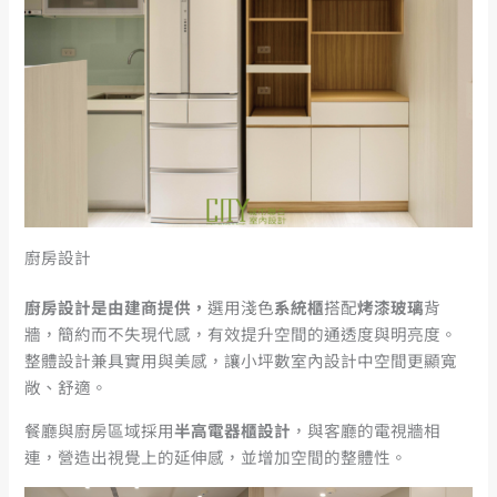
廚房設計
廚房設計是由建商提供，
選用淺色
系統櫃
搭配
烤漆玻璃
背
牆，簡約而不失現代感，有效提升空間的通透度與明亮度。
整體設計兼具實用與美感，讓小坪數室內設計中空間更顯寬
敞、舒適。
餐廳與廚房區域採用
半高電器櫃設計
，與客廳的電視牆相
連，營造出視覺上的延伸感，並增加空間的整體性。