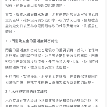
相符，避免日後出現短路或跳電問題。
其次，檢查
水管與排水系統
，尤其是在廚房與浴室等濕氣較
重的區域，確保沒有漏水或排水不暢的情況出現。這類檢查
能夠避免日後因為水電問題導致的維修費用增加，影響居住
體驗。
2.3
門窗及五金的靈活度與密封性
門窗
的靈活度和密封性也是驗收的重要項目。首先，確保每
扇門窗的開關是否順暢，並且
五金配件
安裝是否牢固。門窗
密封性差會導致冷氣流失、外界噪音入侵，因此，驗收時可
通過關閉門窗，檢查是否有空隙或風聲。
對於門鎖、窗簾滑軌、浴室五金等細節，也要確保其穩固性
和易操作性，這樣才能避免日後頻繁維修或更換的困擾。
2.4
木作與家具的施工細節
木作家具在室內設計中常扮演著收納和美觀的雙重功能，因
此在驗收時，應仔細檢查每一處木作的
接縫處是否緊密
、表