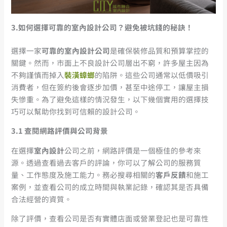
3.
如何選擇可靠的室內設計公司？避免被坑錢的秘訣！
選擇一家
可靠的室內設計公司
是確保裝修品質和預算掌控的
關鍵。然而，市面上不良設計公司層出不窮，許多屋主因為
不夠謹慎而掉入
裝潢蟑螂
的陷阱。這些公司通常以低價吸引
消費者，但在簽約後會逐步加價，甚至中途停工，讓屋主損
失慘重。為了避免這樣的情況發生，以下幾個實用的選擇技
巧可以幫助你找到可信賴的設計公司。
3.1
查閱網路評價與公司背景
在選擇
室內設計
公司之前，網路評價是一個極佳的參考來
源。透過查看過去客戶的評論，你可以了解公司的服務質
量、工作態度及施工能力。務必搜尋相關的
客戶反饋
和施工
案例，並查看公司的成立時間與執業記錄，確認其是否具備
合法經營的資質。
除了評價，查看公司是否有實體店面或營業登記也是可靠性