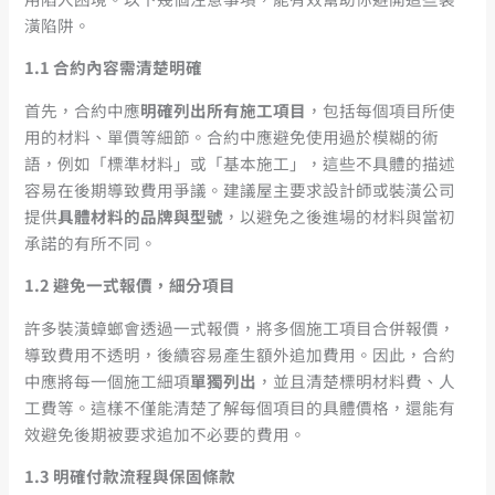
潢陷阱。
1.1
合約內容需清楚明確
首先，合約中應
明確列出所有施工項目
，包括每個項目所使
用的材料、單價等細節。合約中應避免使用過於模糊的術
語，例如「標準材料」或「基本施工」，這些不具體的描述
容易在後期導致費用爭議。建議屋主要求設計師或裝潢公司
提供
具體材料的品牌與型號
，以避免之後進場的材料與當初
承諾的有所不同。
1.2
避免一式報價，細分項目
許多裝潢蟑螂會透過一式報價，將多個施工項目合併報價，
導致費用不透明，後續容易產生額外追加費用。因此，合約
中應將每一個施工細項
單獨列出
，並且清楚標明材料費、人
工費等。這樣不僅能清楚了解每個項目的具體價格，還能有
效避免後期被要求追加不必要的費用。
1.3
明確付款流程與保固條款