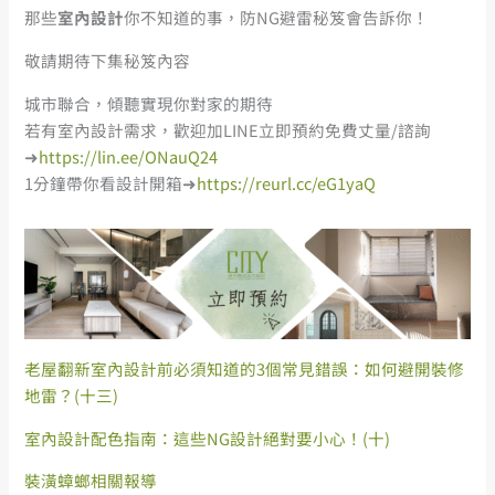
那些
室內設計
你不知道的事，防NG避雷秘笈會告訴你！
敬請期待下集秘笈內容
城市聯合，傾聽實現你對家的期待
若有室內設計需求，歡迎加LINE立即預約免費丈量/諮詢
➜
https://lin.ee/ONauQ24
1分鐘帶你看設計開箱➜
https://reurl.cc/eG1yaQ
老屋翻新室內設計前必須知道的3個常見錯誤：如何避開裝修
地雷？(十三)
室內設計配色指南：這些NG設計絕對要小心！(十)
裝潢蟑螂相關報導