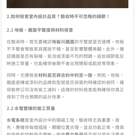
2.
如何檢查室內設計品質？驗收時不可忽略的細節！
2.1
地板、牆面平整度與材料檢查
在驗收時，首先要確認
地板
與
牆面
的平整度是否達標。地板
不平整會導致家具擺放不穩，甚至影響整體美觀。此外，確
認牆面是否有裂縫、氣泡或漆面不均的問題。這些細節能反
映施工質量，也能確保後期不會出現開裂或起皮等現象。
同時，也應檢查
材料是否與合約中約定一致
。例如，地板、
牆面瓷磚或漆料的品牌和型號是否與簽約時確認的相符，確
保裝修公司沒有偷工減料。這樣的材料檢查能夠確保你真正
得到了符合預期的設計效果。
2.2
水電管線的施工質量
水電系統
是室內設計中的隱蔽工程，驗收時尤為重要。首
先，應確保每個插座、開關位置合理，並且功能正常，燈具
的安裝和控制是否靈敏。檢查
電力負荷
是否與日常生活需求