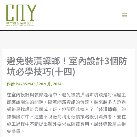
跳
至
主
要
內
容
避免裝潢蟑螂！室內設計3個防
坑必學技巧(十四)
作者:
h42852945
/
28 9 月, 2024
在
室內設計
與裝修過程中，避免被裝潢陷阱坑錢是每個屋主
都應該關注的問題。隨著網路資訊的發達，越來越多人透過
網路尋找設計公司或工班，但卻因此掉入了「
裝潢蟑螂
」的
詐騙陷阱中。這些不良廠商利用低價策略吸引消費者，並在
施工過程中不斷提出額外要求或隱藏費用，最終導致屋主損
失慘重。