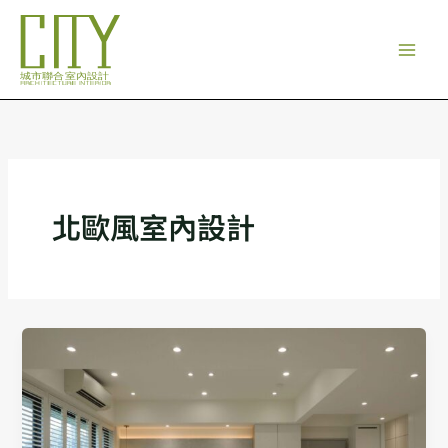
跳
至
主
要
內
容
北歐風室內設計