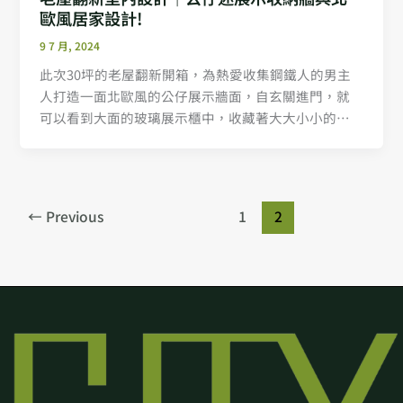
歐風居家設計!
9 7 月, 2024
此次30坪的老屋翻新開箱，為熱愛收集鋼鐵人的男主
人打造一面北歐風的公仔展示牆面，自玄關進門，就
可以看到大面的玻璃展示櫃中，收藏著大大小小的公
仔，以礦石薄板為基底，走進超級英雄的世界，配合
內部的燈光，夜晚時隨著櫃內光源的開啟，打造公仔
的時尚戰場，讓居家就像是櫥窗一般，令人過目難
忘。全室超耐磨木地板搭配上公仔牆的暖色燈具，營
←
Previous
1
2
造愜意療癒的休憩氛圍。