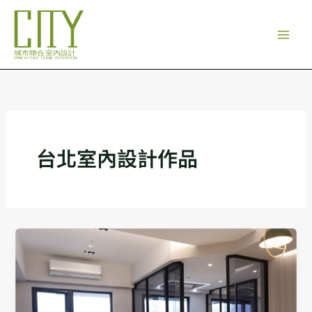
跳
至
主
要
內
容
台北室內設計作品