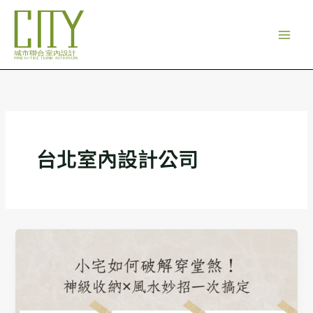
跳
至
主
要
內
容
台北室內設計公司